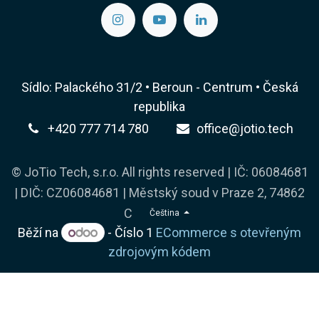
Sídlo: Palackého 31/2 • Beroun - Centrum • Česká
republika
+420 777 714 780
office@jotio.tech
© JoTio Tech, s.r.o. All rights reserved | IČ: 06084681
| DIČ: CZ06084681 | Městský soud v Praze 2, 74862
C
Čeština
Běží na
- Číslo 1
ECommerce s otevřeným
zdrojovým kódem