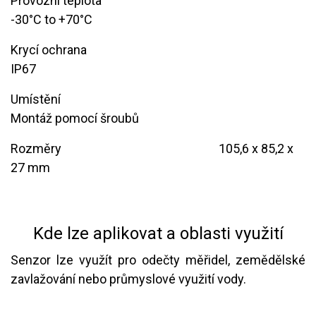
Provozní teplota
​​-30°C to +70°C​
Krycí ochrana
​​​IP67
Umístění
​Montáž pomocí šroubů
Rozměry
​​ ​ ​ ​ ​ ​ ​ ​ ​ ​ ​ ​ ​​ ​ ​ ​ ​ ​ ​ ​ ​​​
​105,6 x 85,2 x
27 mm
Kde lze aplikovat a oblasti využití
Senzor lze využít pro odečty měřidel, zemědělské
zavlažování nebo průmyslové využití vody.