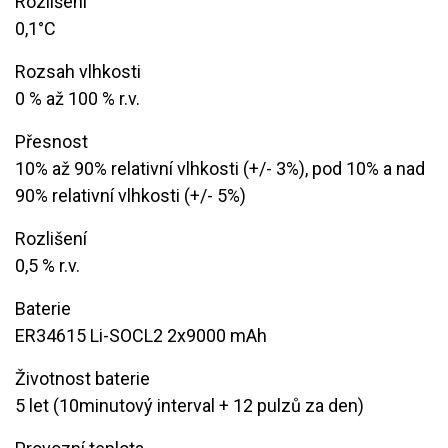
Rozlišení
0,1°C
Rozsah vlhkosti
​0 % až 100 % r.v.
Přesnost
10% až 90% relativní vlhkosti (+/- 3%), pod 10% a nad
90% relativní vlhkosti (+/- 5%)
Rozlišení
0,5 % r.v.
Baterie
ER34615 Li-SOCL2 2x9000 mAh
Životnost baterie
5 let (10minutový interval + 12 pulzů za den)