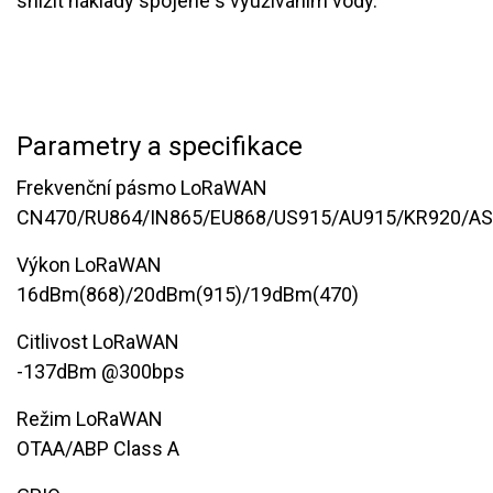
snížit náklady spojené s využíváním vody.
Parametry a specifikace
Frekvenční pásmo LoRaWAN
CN470/RU864/IN865/EU868/US915/AU915/KR920/A
Výkon LoRaWAN
16dBm(868)/20dBm(915)/19dBm(470)
Citlivost LoRaWAN
-137dBm @300bps
Režim LoRaWAN​
OTAA/ABP Class A​