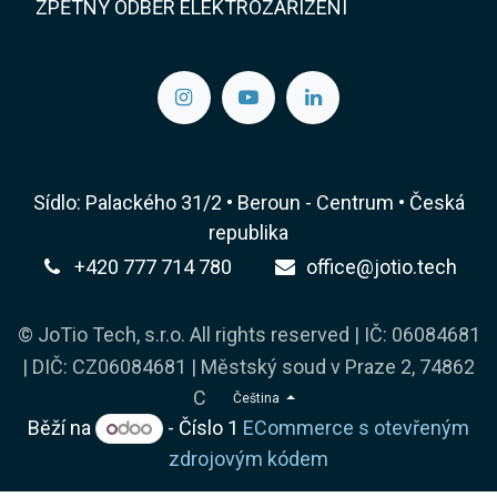
ZPĚTNÝ ODBĚR ELEKTROZAŘÍZENÍ
Sídlo: Palackého 31/2 • Beroun - Centrum • Česká
republika
+420 777 714 780
office@jotio.tech
© JoTio Tech, s.r.o. All rights reserved | IČ: 06084681
| DIČ: CZ06084681 | Městský soud v Praze 2, 74862
C
Čeština
Běží na
- Číslo 1
ECommerce s otevřeným
zdrojovým kódem