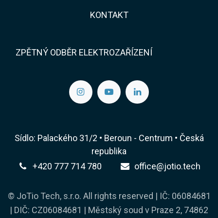
KONTAKT​​
ZPĚTNÝ ODBĚR ELEKTROZAŘÍZENÍ
Sídlo: Palackého 31/2 • Beroun - Centrum • Česká
republika
+420 777 714 780
office@jotio.tech
© JoTio Tech, s.r.o. All rights reserved | IČ: 06084681
| DIČ: CZ06084681 | Městský soud v Praze 2, 74862