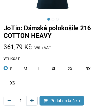
JoTio: Dámská polokošile 216
COTTON HEAVY
361,79
Kč
With VAT
VELIKOST
S
M
L
XL
2XL
3XL
XS
Přidat do košíku