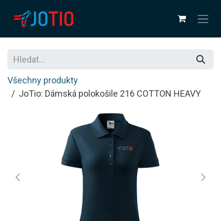
Přejít na obsah
Všechny produkty
JoTio: Dámská polokošile 216 COTTON HEAVY