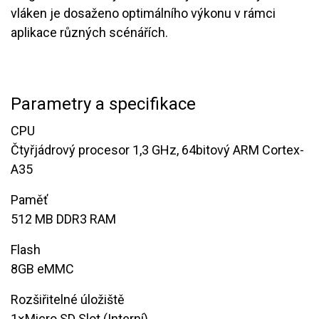
vláken je dosaženo optimálního výkonu v rámci
aplikace různých scénářích.
Parametry a specifikace
CPU
Čtyřjádrový procesor 1,3 GHz, 64bitový ARM Cortex-
A35
Paměť
​​512 MB DDR3 RAM
Flash
​​8GB eMMC
Rozšiřitelné úložiště
1×Micro SD Slot (Interní)