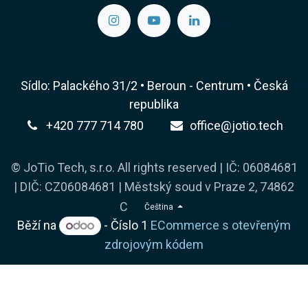
Sídlo: Palackého 31/2 • Beroun - Centrum • Česká
republika
+420 777 714 780
office@jotio.tech
© JoTio Tech, s.r.o. All rights reserved | IČ: 06084681
| DIČ: CZ06084681 | Městský soud v Praze 2, 74862
C
Čeština
Běží na
- Číslo 1
ECommerce s otevřeným
zdrojovým kódem