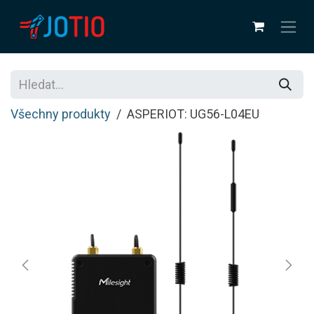
Přejít na obsah
Všechny produkty
ASPERIOT: UG56-L04EU