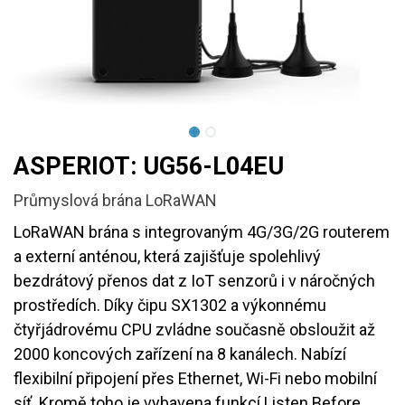
ASPERIOT: UG56-L04EU
Průmyslová brána LoRaWAN
LoRaWAN brána s integrovaným 4G/3G/2G routerem
a externí anténou, která zajišťuje spolehlivý
bezdrátový přenos dat z IoT senzorů i v náročných
prostředích. Díky čipu SX1302 a výkonnému
čtyřjádrovému CPU zvládne současně obsloužit až
2000 koncových zařízení na 8 kanálech. Nabízí
flexibilní připojení přes Ethernet, Wi-Fi nebo mobilní
síť. Kromě toho je vybavena funkcí Listen Before