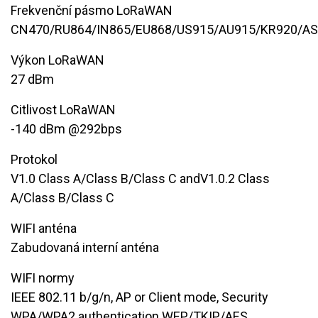
Frekvenční pásmo LoRaWAN
CN470/RU864/IN865/EU868/US915/AU915/KR920/A
Výkon LoRaWAN
27 dBm
Citlivost LoRaWAN
-140 dBm @292bps
Protokol
V1.0 Class A/Class B/Class C andV1.0.2 Class
A/Class B/Class C
WIFI anténa
Zabudovaná interní anténa
WIFI normy
​IEEE 802.11 b/g/n, AP or Client mode, Security
WPA/WPA2 authentication WEP/TKIP/AES