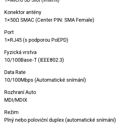
Konektor antény
​​1×50Ω SMAC (Center PIN: SMA Female)
Port
1×RJ45 (s podporou PoEPD)
Fyzická vrstva
10/100Base-T (IEEE802.3)
Data Rate
10/100Mbps (Automatické snímání)
Rozhraní Auto
MDI/MDIX
Režim
​Plný nebo poloviční duplex (automatické snímání)