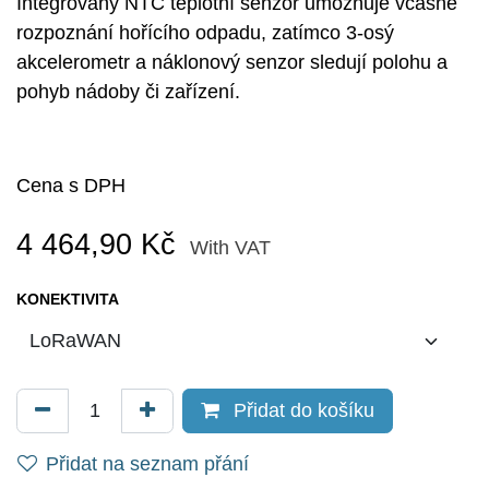
Integrovaný NTC teplotní senzor umožňuje včasné
rozpoznání hořícího odpadu, zatímco 3-osý
akcelerometr a náklonový senzor sledují polohu a
pohyb nádoby či zařízení.
Cena s DPH
4 464,90
Kč
With VAT
KONEKTIVITA
Přidat do košíku
Přidat na seznam přání