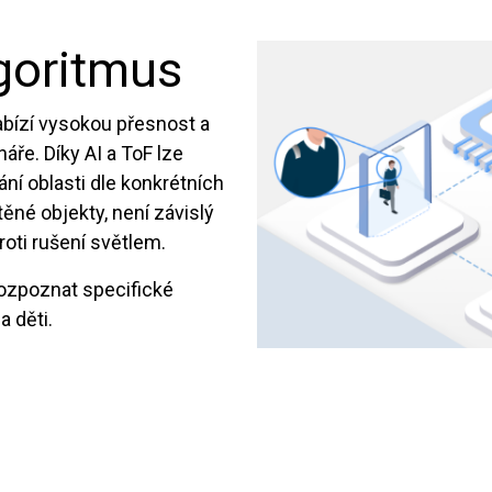
goritmus
abízí vysokou přesnost a
ře. Díky AI a ToF lze
vání oblasti dle konkrétních
ěné objekty, není závislý
roti rušení světlem.
ozpoznat specifické
a děti.