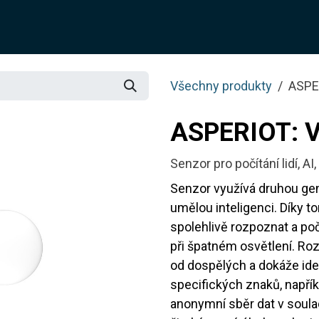
O NÁS
ŘEŠENÍ
SLUŽBY
JOTIX
BLOG
OBCH
Všechny produkty
ASPE
ASPERIOT: 
Senzor pro počítání lidí, 
Senzor využívá druhou gene
umělou inteligenci. Díky t
spolehlivě rozpoznat a poč
při špatném osvětlení. Roz
od dospělých a dokáže id
specifických znaků, napříkl
anonymní sběr dat v soula