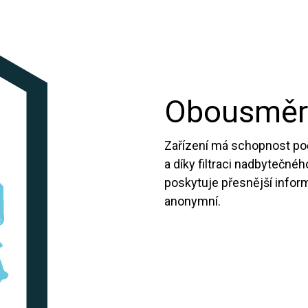
Obousměrn
Zařízení má schopnost poč
a díky filtraci nadbytečného 
poskytuje přesnější inform
anonymní.