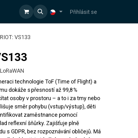
OD
Přihlásit se
RIOT: VS133
VS133
AI, LoRaWAN
raci technologie ToF (Time of Flight) a
omu dokáže s přesností až 99,8 %
ítat osoby v prostoru – a to i za tmy nebo
lišuje směr pohybu (vstup/výstup), děti
entifikovat zaměstnance pomocí
ad reflexní šňůrky. Zajišťuje plně
du s GDPR, bez rozpoznávání obličejů. Má