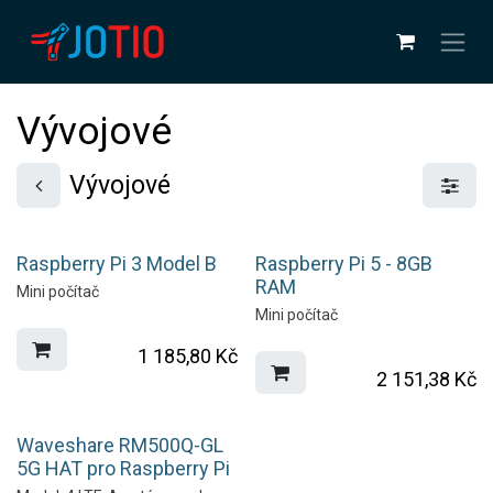
Přejít na obsah
Vývojové
Vývojové
Raspberry Pi 3 Model B
Raspberry Pi 5 - 8GB
RAM
Mini počítač
Mini počítač
1 185,80
Kč
2 151,38
Kč
Waveshare RM500Q-GL
5G HAT pro Raspberry Pi