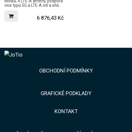
Modul, 4 LTE-A antény, podpora
více typů 5G a LTE-A sítí a sítě
5G NSA a SA.
6 876,43
Kč
​​OBCHODNÍ PODMÍNKY
GRAFICKÉ PODKLADY
KONTAKT​​