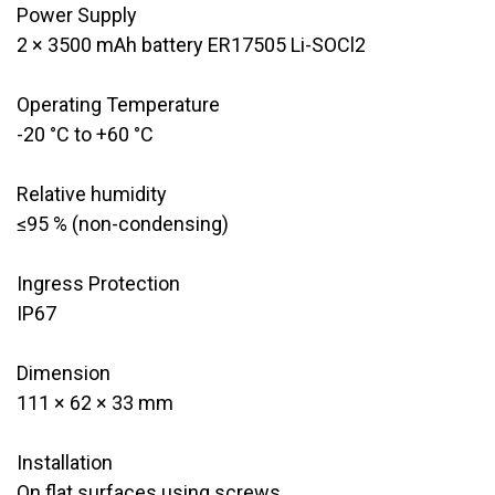
Power Supply​​
​2 × 3500 mAh battery ER17505 Li-SOCl2
Operating Temperature ​​
-20 °C to +60 °C
Relative humidity
≤95 % (non-condensing)
Ingress Protection
IP67
Dimension
111 × 62 × 33 mm
Installation
On flat surfaces using screws