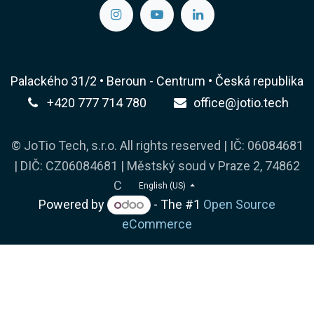
Palackého 31/2 • Beroun - Centrum • Česká republika
+420 777 714 780
office@jotio.tech
© JoTio Tech, s.r.o. All rights reserved | IČ: 06084681
| DIČ: CZ06084681 | Městský soud v Praze 2, 74862
C
English (US)
Powered by
- The #1
Open Source
eCommerce