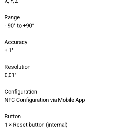
X, Y, Z
Range
- 90° to +90°
Accuracy
± 1°
Resolution
0,01°
Configuration
​NFC Configuration via Mobile App
Button
​1 × Reset button (internal)