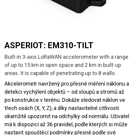
ASPERIOT: EM310-TILT
Built-in 3-axis LoRaWAN accelerometer with a range
of up to 15 km in open space and 2 km in built-up
areas. It is capable of penetrating up to 8 walls.
Akcelerometr navržený pro přesné měření náklonu a
detekci vychýlení objektů – od sloupů a stromů až
po konstrukce v terénu. Dokáže sledovat náklon ve
třech osách (X, Y, Z), a díky nastavitelné citlivosti
okamžitě upozornit na odchylky od normálu. Uživatel
má k dispozici až 36 pravidel, podle kterých si může
nastavit spouštěcí podmínky přesně podle své