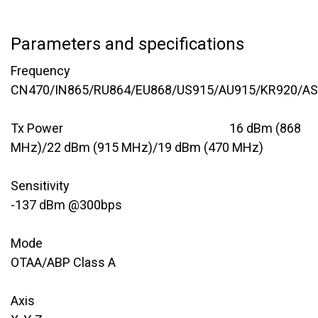
Parameters and specifications
Frequency
CN470/IN865/RU864/EU868/US915/AU915/KR920/A
Tx Power​
​16 dBm (868
MHz)/22 dBm (915 MHz)/19 dBm (470 MHz)
Sensitivity
-137 dBm @300bps
Mode
OTAA/ABP Class A
Axis