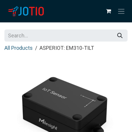
Skip to Content
All Products
ASPERIOT: EM310-TILT