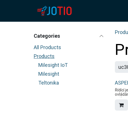
Skip to Content
HOME
ABOUT US
Produ
Categories
P
All Products
Products
Milesight IoT
Milesight
Teltonika
ASPER
Řídící 
ovládán
zařízen
rozhran
analog
digitál
výstupu
vstupu
podporu