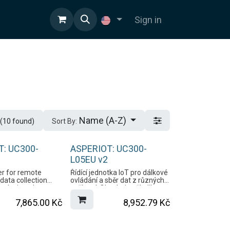
Sign in
Name (A-Z)
(10 found)
Sort By:
T: UC300-
ASPERIOT: UC300-
L05EU v2
ler for remote
Řídící jednotka IoT pro dálkové
 data collection
ovládání a sběr dat z různých
 devices. It
zařízení. Obsahuje několik
veral I/O interfaces
rozhraní I/O včetně
7,865.00
Kč
8,952.79
Kč
alog input, digital
analogového vstupu,
output, serial port,
digitálního vstupu, reléového
nput, which
výstupu, sériového portu,
a transmission
vstupu PT100RTD, které