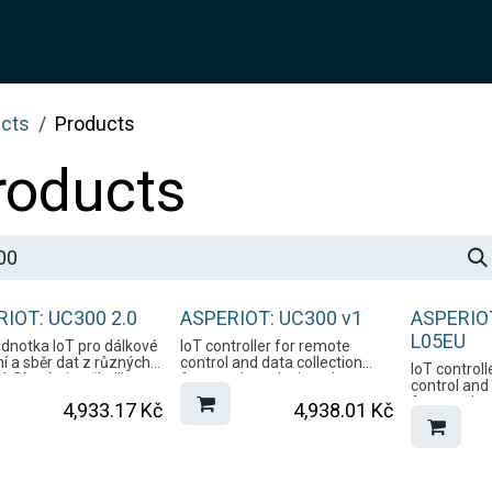
SOLUTION
SERVICES
JOTIX
Blog
SHOP
cts
Products
roducts
IOT: UC300 2.0
ASPERIOT: UC300 v1
ASPERIO
L05EU
jednotka IoT pro dálkové
IoT controller for remote
í a sběr dat z různých
control and data collection
IoT control
í. Obsahuje několik
from various devices. It
control and
í I/O včetně
includes several I/O interfaces
from various
4,933.17
Kč
4,938.01
Kč
ového vstupu,
including analog input, digital
includes se
ního vstupu, reléového
input, relay output, serial port,
including an
, sériového portu,
PT100RTD input, which
input, relay 
 PT100RTD, které
support data transmission
PT100RTD i
jí přenos dat ze
from remote devices via
support dat